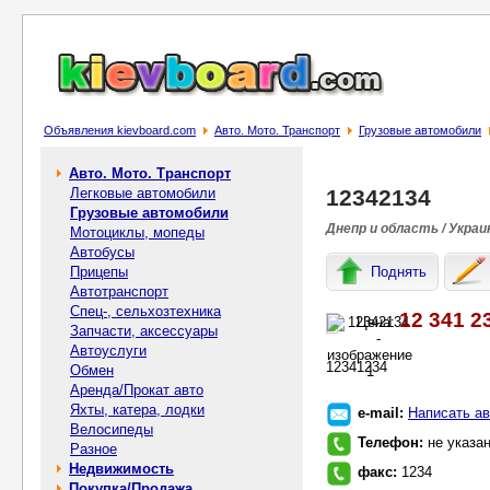
Объявления kievboard.com
Авто. Мото. Транспорт
Грузовые автомобили
Авто. Мото. Транспорт
Легковые автомобили
12342134
Грузовые автомобили
Днепр и область / Украи
Мотоциклы, мопеды
Автобусы
Прицепы
Поднять
Автотранспорт
Спец-, cельхозтехника
12 341 2
Цена:
Запчасти, аксессуары
Автоуслуги
12341234
Обмен
Аренда/Прокат авто
Яхты, катера, лодки
e-mail:
Написать ав
Велосипеды
Телефон:
не указа
Разное
Недвижимость
факс:
1234
Покупка/Продажа