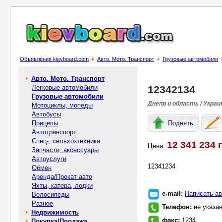
Объявления kievboard.com
Авто. Мото. Транспорт
Грузовые автомобили
Авто. Мото. Транспорт
Легковые автомобили
12342134
Грузовые автомобили
Днепр и область / Украи
Мотоциклы, мопеды
Автобусы
Прицепы
Поднять
Автотранспорт
Спец-, cельхозтехника
12 341 234 
Цена:
Запчасти, аксессуары
Автоуслуги
12341234
Обмен
Аренда/Прокат авто
Яхты, катера, лодки
e-mail:
Написать ав
Велосипеды
Разное
Телефон:
не указа
Недвижимость
факс:
1234
Покупка/Продажа