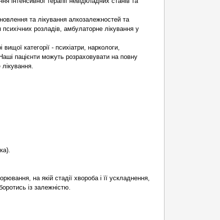
ення інтенсивної терапії невідкладних станів та
дновлення та лікування алкозалежностей та
 психічних розладів, амбулаторне лікування у
 вищої категорії - психіатри, наркологи,
Наші пацієнти можуть розраховувати на повну
 лікування.
ка).
рювання, на якій стадії хвороба і її ускладнення,
 боротись із залежністю.