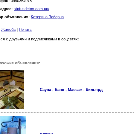
ефон:
0990364978
 адрес:
statusdetox.com.ua/
ор объявления:
Катерина Забарна
|
Жалоба
|
Печать
ся с друзьями и подписчиками в соцсетях:
похожие объявления:
Сауна , Баня , Массаж , бильярд