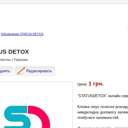
Объявление STATUS DETOX
US DETOX
бласть / Украина
днять
Редактировать
1 грн.
Цена:
“STATUSDETOX” онлайн серві
Клініка лікує психічні розлад
невідкладну допомогу залеж
позбутися залежностей.