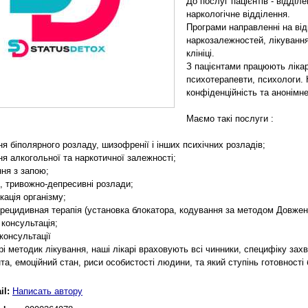
До послуг пацієнтів - відділ
наркологічне відділення.
Програми направленні на ві
наркозалежностей, лікування
клініці.
З пацієнтами працюють лікарі
психотерапевти, психологи. 
конфіденційність та анонімне
Маємо такі послуги :
ня біполярного розладу, шизофренії і інших психічних розладів;
ня алкогольної та наркотичної залежності;
ння з запою;
и, тривожно-депресивні розлади;
кація організму;
орецидивная терапія (установка блокатора, кодування за методом Довжен
 консультація;
консультації
і методик лікування, наші лікарі враховують всі чинники, специфіку захво
нта, емоційний стан, риси особистості людини, та який ступінь готовності
il:
Написать автору