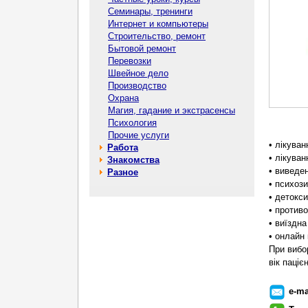
Семинары, тренинги
Интернет и компьютеры
Строительство, ремонт
Бытовой ремонт
Перевозки
Швейное дело
Производство
Охрана
Магия, гадание и экстрасенсы
Психология
Прочие услуги
• лікуван
Работа
• лікуван
Знакомства
• виведе
Разное
• психоз
• детокси
• против
• виїздна
• онлайн 
При вибор
вік паціє
e-ma