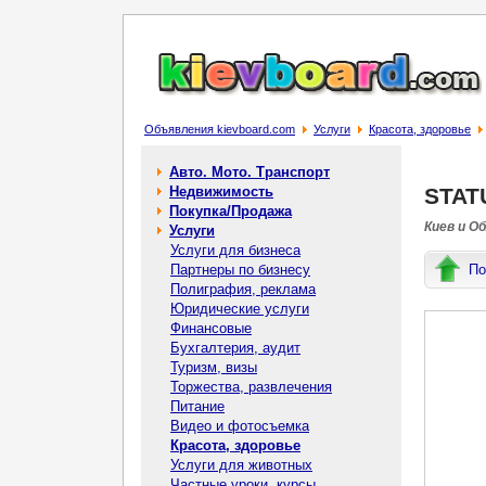
Объявления kievboard.com
Услуги
Красота, здоровье
Авто. Мото. Транспорт
Недвижимость
STAT
Покупка/Продажа
Киев и О
Услуги
Услуги для бизнеса
Партнеры по бизнесу
По
Полиграфия, реклама
Юридические услуги
Финансовые
Бухгалтерия, аудит
Туризм, визы
Торжества, развлечения
Питание
Видео и фотосъемка
Красота, здоровье
Услуги для животных
Частные уроки, курсы