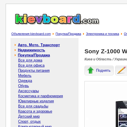
Объявления kievboard.com
Покупка/Продажа
Электроника и техника
О
Авто. Мото. Транспорт
Недвижимость
Sony Z-1000 
Покупка/Продажа
Киев и Область / Украин
Все для дома
Все для офиса
Продукты питания
Поднять
Мебель
Одежда
Обувь
Аксессуары
Косметика и парфюмерия
Ювелирные изделия
Все для свадьбы
Красота и здоровье
Детский мир
Спорт, отдых
Компьютерный мир