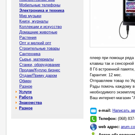
Мобильные телефоны
Электроника и техника
Мир музыки
Книги, журналы
Коллекции и искусство
Домашние животные
Растения
Опт и мелкий опт
Строительные товары
Сантехника
плеер при помощи ряда
Сырье, материалы
клавиш так и сенсорной
Станки, оборудование
8 Гб встроенной памяти,
Продам/Куплю бизнес
Гарантия: 12 мес.
Отдам/Приму даром
Отправляем товар по Ук
Обмен
Разное
Рады помочь каждому в
Услуги
необходимого экземпля
Работа
Ваш интернет-магазин "
Знакомства
Разное
e-mail:
Написать ав
Телефон:
(068) 837
web адрес:
arum.co
Автор объявлени