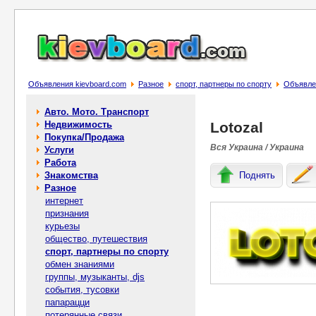
Объявления kievboard.com
Разное
спорт, партнеры по спорту
Объявлен
Авто. Мото. Транспорт
Недвижимость
Lotozal
Покупка/Продажа
Вся Украина / Украина
Услуги
Работа
Знакомства
Поднять
Разное
интернет
признания
курьезы
общество, путешествия
спорт, партнеры по спорту
обмен знаниями
группы, музыканты, djs
события, тусовки
папарацци
потерянные связи