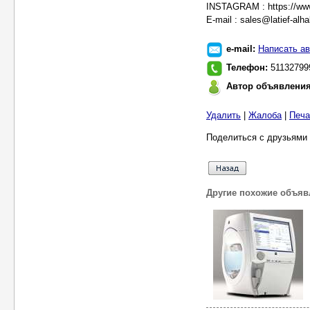
INSTAGRAM : https://www
E-mail : sales@latief-al
e-mail:
Написать ав
Телефон:
51132799
Автор объявлени
Удалить
|
Жалоба
|
Печа
Поделиться с друзьями 
Другие похожие объяв