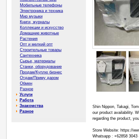
Мобильные телефоны
Электроника и техника
Мир музыки
Книги, журналы
Коллекции и искусство
Домашние животные
Растения
Опт и мелкий опт
Строительные товары
Сантехника
Сырье, материалы
Станки, оборудование
Продам/Куплю бизнес
Отдам/Приму даром
Обмен
Разное
Услуги
Работа
Знакомства
Shin Nippon, Takagi, Tome
Разное
our product availability. 
regarding the product, you 
Store Website: https://ww
Whatsapp : +62858 3043