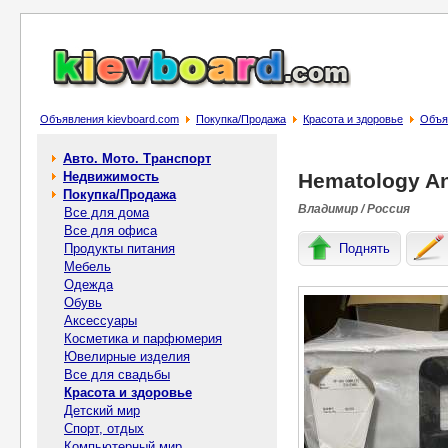
Объявления kievboard.com
Покупка/Продажа
Красота и здоровье
Объя
Авто. Мото. Транспорт
Недвижимость
Hematology A
Покупка/Продажа
Владимир / Россия
Все для дома
Все для офиса
Продукты питания
Поднять
Мебель
Одежда
Обувь
Аксессуары
Косметика и парфюмерия
Ювелирные изделия
Все для свадьбы
Красота и здоровье
Детский мир
Спорт, отдых
Компьютерный мир