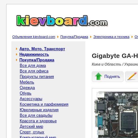
Объявления kievboard.com
Покупка/Продажа
Электроника и техника
О
Авто. Мото. Транспорт
Недвижимость
Gigabyte GA-H
Покупка/Продажа
Киев и Область / Украин
Все для дома
Все для офиса
Продукты питания
Поднять
Мебель
Одежда
Обувь
Аксессуары
Косметика и парфюмерия
Ювелирные изделия
Все для свадьбы
Красота и здоровье
Детский мир
Спорт, отдых
Компьютерный мир