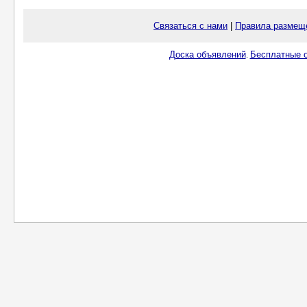
Связаться с нами
|
Правила размещ
Доска объявлений
Бесплатные о
.