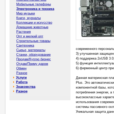
Мобильные телефоны
Электроника и техника
Мир музыки
Книги, журналы
Коллекции и искусство
Домашние животные
Растения
Опт и мелкий опт
Строительные товары
Сантехника
современного персональ
Сырье, материалы
3) улучшенная защищенн
Станки, оборудование
4) поддержка 2xUSB 3.0
Продам/Куплю бизнес
5) функция интеллектуа
Отдам/Приму даром
6) фирменный центр при
Обмен
Разное
Услуги
Данная материнская плат
Работа
Plus. Это автоматическ
Знакомства
компонентной базы, кот
Разное
потребления энергии, а
высококлассные характ
использования современ
системы пассивного охл
Уникальная защита дан