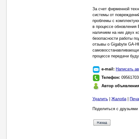
За счет фирменной тех
системы от повреждений
проблемы с комплектую
в процессе обновления 
наличием на них двух ко
безопасности работы по
отзывы о Gigabyte GA-
самовосстанавливающий
процессе передачи буду
e-mail:
Написать ав
Телефон:
09561703
Автор объявлени
Удалить
|
Жалоба
|
Печа
Поделиться с друзьями 