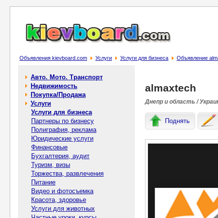
Объявления kievboard.com
Услуги
Услуги для бизнеса
Объявление alm
Авто. Мото. Транспорт
Недвижимость
almaxtech
Покупка/Продажа
Днепр и область / Украи
Услуги
Услуги для бизнеса
Партнеры по бизнесу
Поднять
Полиграфия, реклама
Юридические услуги
Финансовые
Бухгалтерия, аудит
Туризм, визы
Торжества, развлечения
Питание
Видео и фотосъемка
Красота, здоровье
Услуги для животных
Частные уроки, курсы