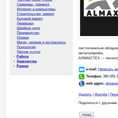
Семинары, тренинги
Интернет и компьютеры
Строительство, ремонт
Бытовой ремонт
Перевозки
Швейное дело
Производство
Охрана
Магия, гадание и экстрасенсы
Психология
листозгинальне обладнан
Прочие услуги
металообробки.
Работа
АЛМАКСТЕХ — технологі
Знакомства
Разное
e-mail:
Написать ав
Телефон:
380 (95) 
web адрес:
almaxte
Удалить
|
Жалоба
|
Печа
Поделиться с друзьями 