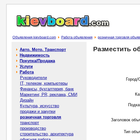
Объявления kievboard.com
Работа объявления
розничная торговля объя
Разместить о
Авто. Мото. Транспорт
Недвижимость
Покупка/Продажа
Услуги
Работа
Руководители
Город/
IT, телеком, компьютеры
Финансы, бухгалтерия, банк
Ка
Маркетинг, PR, реклама, СМИ
Дизайн
Подка
Культура, искусство
продажи и закупки
розничная торговля
Заголовок объ
транспорт
производство
Тип объ
строительство, архитектура
офисная работа