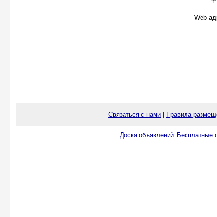
Web-ад
Связаться с нами
|
Правила размещ
Доска объявлений
Бесплатные о
.