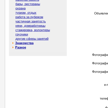
бары, рестораны
охрана
туризм, отдых
Объявле
работа за рубежом
частичная занятость
няни, домработницы
стажировка, волонтеры
грузчики
другие сферы занятий
Знакомства
Разное
Фотографи
Фотографи
Фотографи
e-
теле
ф