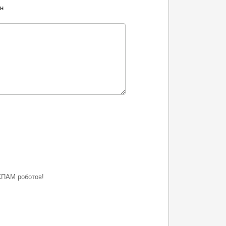
ен
СПАМ роботов!