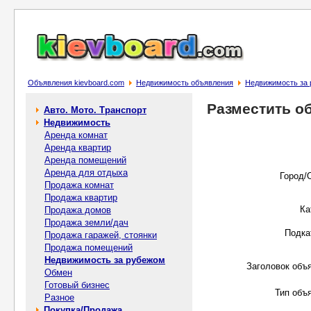
Объявления kievboard.com
Недвижимость объявления
Недвижимость за
Разместить о
Авто. Мото. Транспорт
Недвижимость
Аренда комнат
Аренда квартир
Аренда помещений
Аренда для отдыха
Город/
Продажа комнат
Продажа квартир
Ка
Продажа домов
Продажа земли/дач
Подка
Продажа гаражей, стоянки
Продажа помещений
Недвижимость за рубежом
Заголовок объ
Обмен
Готовый бизнес
Тип объ
Разное
Покупка/Продажа