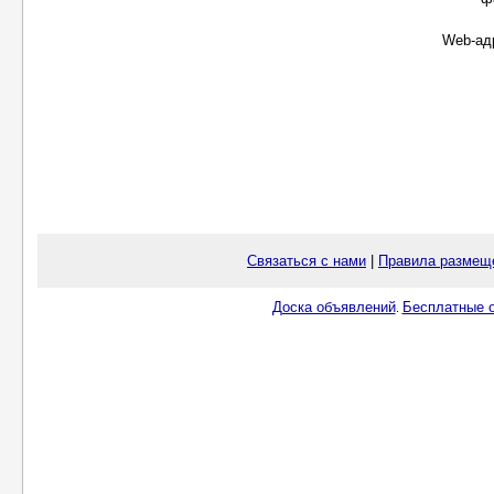
Web-ад
Связаться с нами
|
Правила размещ
Доска объявлений
Бесплатные о
.