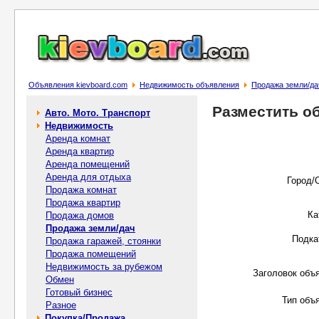
Объявления kievboard.com
Недвижимость объявления
Продажа земли/да
Разместить о
Авто. Мото. Транспорт
Недвижимость
Аренда комнат
Аренда квартир
Аренда помещений
Аренда для отдыха
Город/
Продажа комнат
Продажа квартир
Ка
Продажа домов
Продажа земли/дач
Подка
Продажа гаражей, стоянки
Продажа помещений
Недвижимость за рубежом
Заголовок объ
Обмен
Готовый бизнес
Тип объ
Разное
Покупка/Продажа