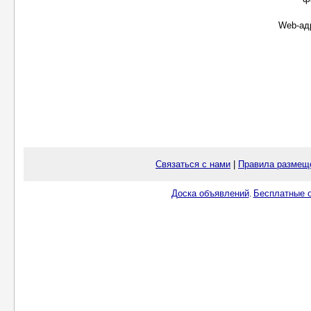
Web-ад
Связаться с нами
|
Правила размещ
Доска объявлений
Бесплатные о
.