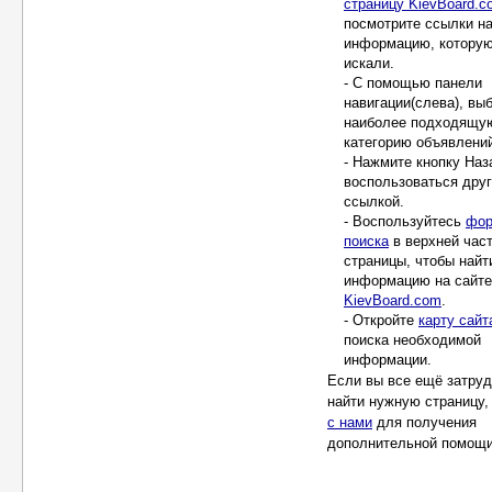
страницу KievBoard.c
посмотрите ссылки н
информацию, котору
искали.
- С помощью панели
навигации(слева), вы
наиболее подходящу
категорию объявлени
- Нажмите кнопку Наз
воспользоваться дру
ссылкой.
- Воспользуйтесь
фор
поиска
в верхней час
страницы, чтобы найт
информацию на сайте
KievBoard.com
.
- Откройте
карту сайт
поиска необходимой
информации.
Если вы все ещё затру
найти нужную страницу
с нами
для получения
дополнительной помощи