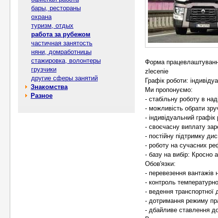
бары, рестораны
охрана
туризм, отдых
работа за рубежом
частичная занятость
няни, домработницы
стажировка, волонтеры
Форма працевлаштування
грузчики
zlecenie
другие сферы занятий
Графік роботи: індивіду
Знакомства
Ми пропонуємо:
Разное
- стабільну роботу в над
- можливість обрати зру
- індивідуальний графік
- своєчасну виплату зар
- постійну підтримку дис
- роботу на сучасних р
- базу на вибір: Кросно
Обов'язки:
- перевезення вантажів
- контроль температурн
- ведення транспортної 
- дотримання режиму пра
- дбайливе ставлення до