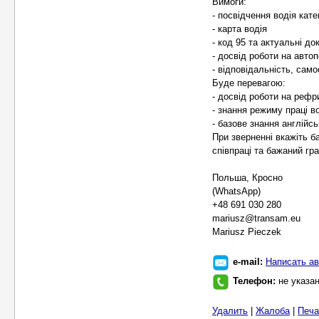
Вимоги:
- посвідчення водія кате
- карта водія
- код 95 та актуальні д
- досвід роботи на авто
- відповідальність, само
Буде перевагою:
- досвід роботи на реф
- знання режиму праці во
- базове знання англійсь
При зверненні вкажіть 
співпраці та бажаний гр
Польша, Кросно
(WhatsApp)
+48 691 030 280
mariusz@transam.eu
Mariusz Pieczek
e-mail:
Написать ав
Телефон:
не указа
Удалить
|
Жалоба
|
Печа