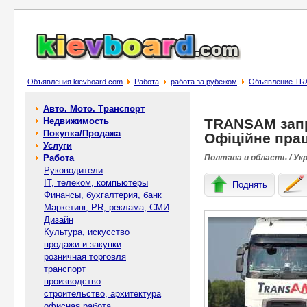
Объявления kievboard.com
Работа
работа за рубежом
Объявление TRA
Авто. Мото. Транспорт
Недвижимость
TRANSAM запр
Покупка/Продажа
Офіційне пра
Услуги
Работа
Полтава и область / Ук
Руководители
IT, телеком, компьютеры
Поднять
Финансы, бухгалтерия, банк
Маркетинг, PR, реклама, СМИ
Дизайн
Культура, искусство
продажи и закупки
розничная торговля
транспорт
производство
строительство, архитектура
офисная работа