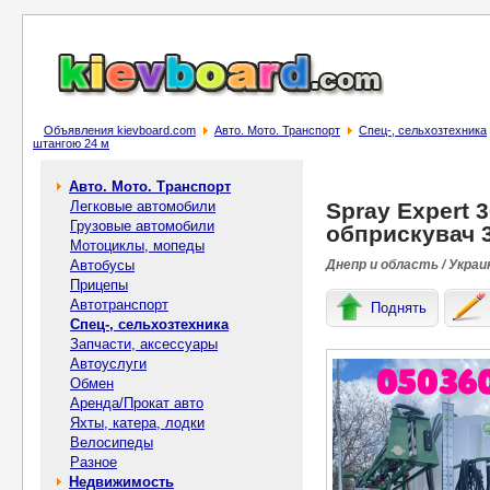
Объявления kievboard.com
Авто. Мото. Транспорт
Спец-, cельхозтехника
штангою 24 м
Авто. Мото. Транспорт
Легковые автомобили
Spray Expert 
Грузовые автомобили
обприскувач 3
Мотоциклы, мопеды
Автобусы
Днепр и область / Украи
Прицепы
Автотранспорт
Поднять
Спец-, cельхозтехника
Запчасти, аксессуары
Автоуслуги
Обмен
Аренда/Прокат авто
Яхты, катера, лодки
Велосипеды
Разное
Недвижимость