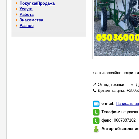
Покупка/Продажа
Услуги
Работа
Знакомства
Разное
• антикорозійне покриття
📍 Огляд техніки — м. Д
📞 Деталі та ціна: +380
e-mail:
Написать ав
Телефон:
не указа
факс:
0687887102
Автор объявлени