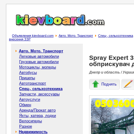
Объявления kievboard.com
Авто. Мото. Транспорт
Спец-, cельхозтехника
внесення ЗЗР
Авто. Мото. Транспорт
Легковые автомобили
Spray Expert 
Грузовые автомобили
обприскувач 
Мотоциклы, мопеды
Автобусы
Днепр и область / Украи
Прицепы
Автотранспорт
Поднять
Спец-, cельхозтехника
Запчасти, аксессуары
Автоуслуги
Обмен
Аренда/Прокат авто
Яхты, катера, лодки
Велосипеды
Разное
Недвижимость