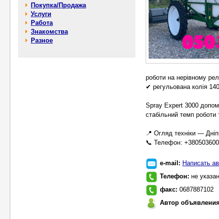
Покупка/Продажа
Услуги
Работа
Знакомства
Разное
роботи на нерівному ре
✔ регульована колія 14
Spray Expert 3000 допом
стабільний темп роботи
📍 Огляд техніки — Дніп
📞 Телефон: +380503600
e-mail:
Написать ав
Телефон:
не указа
факс:
0687887102
Автор объявлени