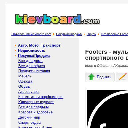
Объявления kievboard.com
Покупка/Продажа
Обувь
Объявление Footer
Авто. Мото. Транспорт
Недвижимость
Footers - мул
Покупка/Продажа
спортивного в
Все для дома
Все для офиса
Киев и Область / Украин
Продукты питания
Мебель
Поднять
Одежда
Обувь
Аксессуары
Косметика и парфюмерия
Ювелирные изделия
Все для свадьбы
Красота и здоровье
Детский мир
Спорт, отдых
Компьютерный мир