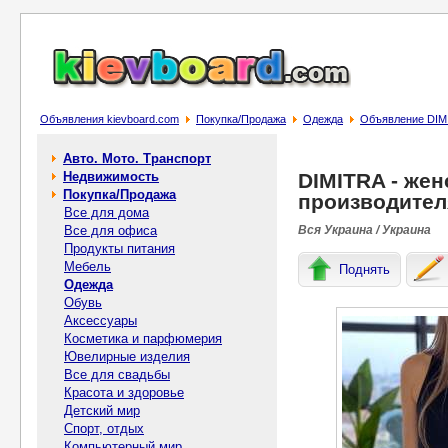
Объявления kievboard.com
Покупка/Продажа
Одежда
Объявление DIMI
Авто. Мото. Транспорт
Недвижимость
DIMITRA - жен
Покупка/Продажа
производител
Все для дома
Все для офиса
Вся Украина / Украина
Продукты питания
Мебель
Поднять
Одежда
Обувь
Аксессуары
Косметика и парфюмерия
Ювелирные изделия
Все для свадьбы
Красота и здоровье
Детский мир
Спорт, отдых
Компьютерный мир