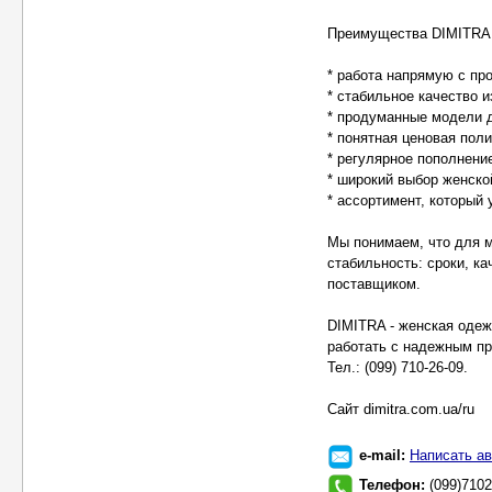
Преимущества DIMITRA
* работа напрямую с пр
* стабильное качество и
* продуманные модели д
* понятная ценовая поли
* регулярное пополнени
* широкий выбор женско
* ассортимент, который 
Мы понимаем, что для м
стабильность: сроки, ка
поставщиком.
DIMITRA - женская одеж
работать с надежным п
Тел.: (099) 710-26-09.
Cайт dimitra.com.ua/ru
e-mail:
Написать ав
Телефон:
(099)710