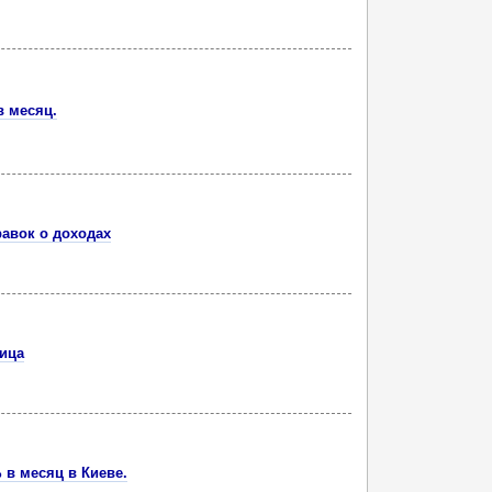
в месяц.
равок о доходах
лица
 в месяц в Киеве.