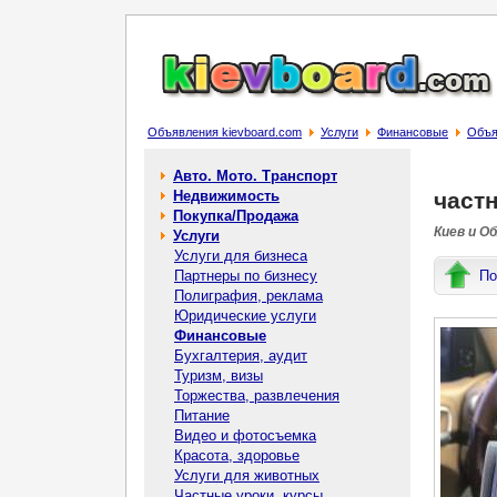
Объявления kievboard.com
Услуги
Финансовые
Объяв
Авто. Мото. Транспорт
Недвижимость
частн
Покупка/Продажа
Киев и О
Услуги
Услуги для бизнеса
Партнеры по бизнесу
По
Полиграфия, реклама
Юридические услуги
Финансовые
Бухгалтерия, аудит
Туризм, визы
Торжества, развлечения
Питание
Видео и фотосъемка
Красота, здоровье
Услуги для животных
Частные уроки, курсы