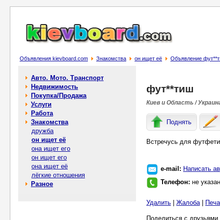
Объявления kievboard.com
Знакомства
он ищет её
Объявление фут**
Авто. Мото. Транспорт
Недвижимость
фут**тиш
Покупка/Продажа
Киев и Область / Украин
Услуги
Работа
Знакомства
Поднять
дружба
он ищет её
Встречусь для футфети
она ищет его
он ищет его
она ищет её
e-mail:
Написать ав
лёгкие отношения
Телефон:
не указа
Разное
Удалить
|
Жалоба
|
Печа
Поделиться с друзьями 