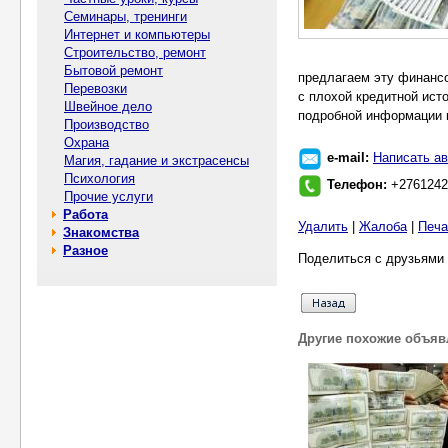
Семинары, тренинги
Интернет и компьютеры
Строительство, ремонт
Бытовой ремонт
предлагаем эту финанс
Перевозки
с плохой кредитной ист
Швейное дело
подробной информации 
Производство
Охрана
e-mail:
Написать ав
Магия, гадание и экстрасенсы
Психология
Телефон:
+2761242
Прочие услуги
Работа
Удалить
|
Жалоба
|
Печа
Знакомства
Разное
Поделиться с друзьями 
Другие похожие объяв