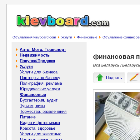
Объявления kievboard.com
Услуги
Финансовые
Объявление финансова
Авто. Мото. Транспорт
Недвижимость
финансовая п
Покупка/Продажа
Вся Беларусь / Беларус
Услуги
Услуги для бизнеса
Партнеры по бизнесу
Поднять
Полиграфия, реклама
Юридические услуги
Финансовые
Бухгалтерия, аудит
Туризм, визы
Торжества, развлечения
Питание
Видео и фотосъемка
Красота, здоровье
Услуги для животных
Частные уроки, курсы