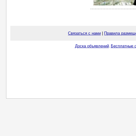
Связаться с нами
|
Правила размещ
Доска объявлений
Бесплатные о
.