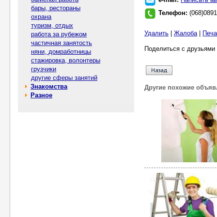
бары, рестораны
Телефон:
(068)089
охрана
туризм, отдых
Удалить
|
Жалоба
|
Печа
работа за рубежом
частичная занятость
Поделиться с друзьями 
няни, домработницы
стажировка, волонтеры
грузчики
другие сферы занятий
Знакомства
Другие похожие объяв
Разное