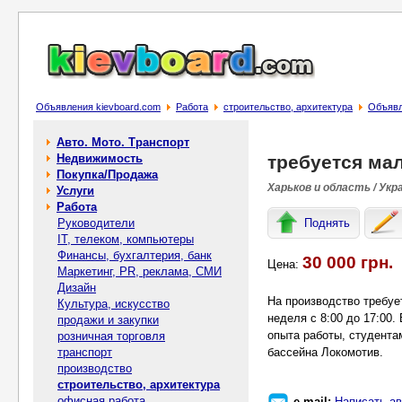
Объявления kievboard.com
Работа
строительство, архитектура
Объявл
Авто. Мото. Транспорт
Недвижимость
требуется ма
Покупка/Продажа
Харьков и область / Укр
Услуги
Работа
Руководители
Поднять
IT, телеком, компьютеры
Финансы, бухгалтерия, банк
30 000 грн.
Цена:
Маркетинг, PR, реклама, СМИ
Дизайн
На производство требуе
Культура, искусство
неделя с 8:00 до 17:00
продажи и закупки
опыта работы, студента
розничная торговля
транспорт
бассейна Локомотив.
производство
строительство, архитектура
офисная работа
e-mail:
Написать ав