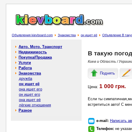
Объявления kievboard.com
Знакомства
он ищет её
Объявление В такую
Авто. Мото. Транспорт
Недвижимость
В такую погод
Покупка/Продажа
Киев и Область / Украин
Услуги
Работа
Знакомства
Поднять
дружба
он ищет её
1 000 грн.
Цена:
она ищет его
он ищет его
Если ты симпатичная,ми
она ищет её
встретиться авто! С мен
лёгкие отношения
Разное
e-mail:
Написать ав
Телефон:
не указа