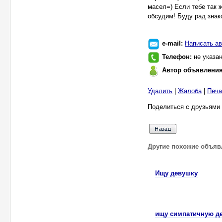
масел=) Если тебе так ж
обсудим! Буду рад знак
e-mail:
Написать ав
Телефон:
не указа
Автор объявлени
Удалить
|
Жалоба
|
Печа
Поделиться с друзьями 
Другие похожие объяв
Ищу девушку
ищу симпатичную д