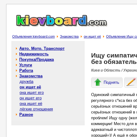
Объявления kievboard.com
Знакомства
он ищет её
Объявление Ищу си
Авто. Мото. Транспорт
Недвижимость
Ищу симпатич
Покупка/Продажа
без обязатель
Услуги
Работа
Киев и Область / Украин
Знакомства
дружба
Поднять
он ищет её
она ищет его
Одинокий симпатичный п
он ищет его
регулярного с*кса без 
она ищет её
серьёзных отношений вр
лёгкие отношения
серьёзных отношений в 
Разное
проблем! Ищу одну (жел
коммерции! Место для в
адекватный и чистоплот
хороший=)! А ещё я об