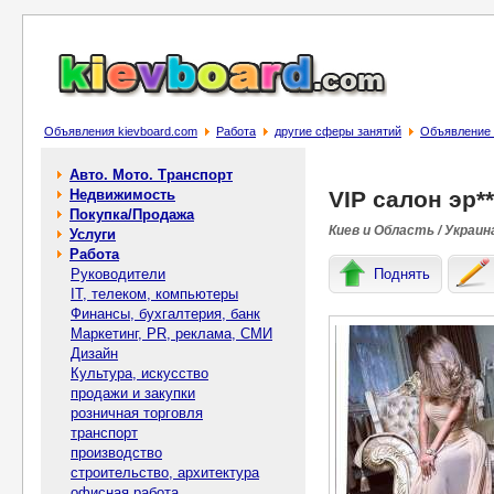
Объявления kievboard.com
Работа
другие сферы занятий
Объявление V
Авто. Мото. Транспорт
Недвижимость
VIP салон эр*
Покупка/Продажа
Киев и Область / Украин
Услуги
Работа
Руководители
Поднять
IT, телеком, компьютеры
Финансы, бухгалтерия, банк
Маркетинг, PR, реклама, СМИ
Дизайн
Культура, искусство
продажи и закупки
розничная торговля
транспорт
производство
строительство, архитектура
офисная работа