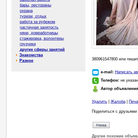
бары, рестораны
охрана
туризм, отдых
работа за рубежом
частичная занятость
няни, домработницы
стажировка, волонтеры
грузчики
другие сферы занятий
Знакомства
380961547800 или пишите
Разное
e-mail:
Написать ав
Телефон:
не указа
Автор объявлени
Удалить
|
Жалоба
|
Печа
Поделиться с друзьями 
Другие похожие объяв