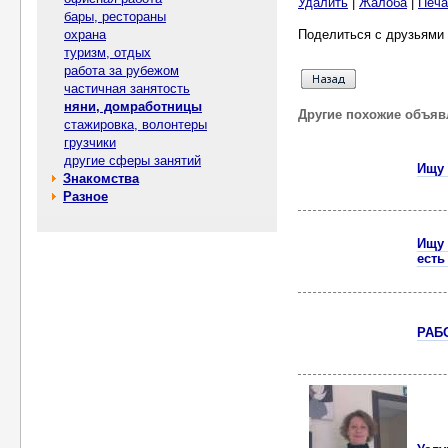
Удалить
|
Жалоба
|
Печа
бары, рестораны
охрана
Поделиться с друзьями 
туризм, отдых
работа за рубежом
частичная занятость
няни, домработницы
Другие похожие объяв
стажировка, волонтеры
грузчики
другие сферы занятий
Ищу 
Знакомства
Разное
Ищу 
есть
РАБ