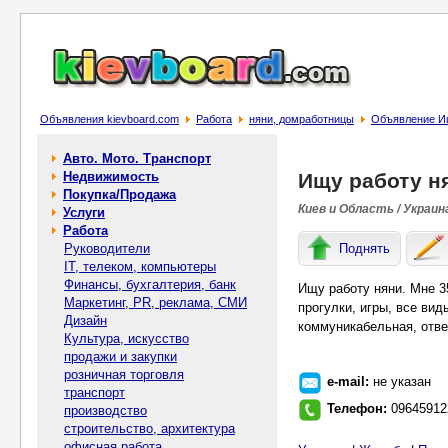
Объявления kievboard.com
Работа
няни, домработницы
Объявление И
Авто. Мото. Транспорт
Недвижимость
Ищу работу н
Покупка/Продажа
Киев и Область / Украин
Услуги
Работа
Руководители
Поднять
IT, телеком, компьютеры
Финансы, бухгалтерия, банк
Ищу работу няни. Мне 35
Маркетинг, PR, реклама, СМИ
прогулки, игры, все ви
Дизайн
коммуникабельная, отве
Культура, искусство
продажи и закупки
розничная торговля
e-mail:
не указан
транспорт
Телефон:
09645912
производство
строительство, архитектура
офисная работа