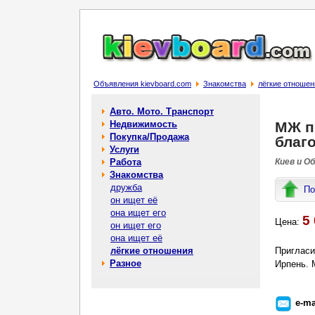
Объявления kievboard.com
Знакомства
лёгкие отношен
Авто. Мото. Транспорт
Недвижимость
МЖ п
Покупка/Продажа
благ
Услуги
Работа
Киев и О
Знакомства
дружба
По
он ищет её
она ищет его
5 
Цена:
он ищет его
она ищет её
лёгкие отношения
Пригласи
Разное
Ирпень. 
e-ma