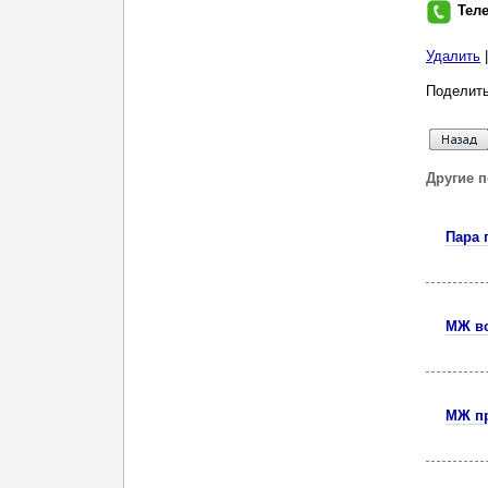
Тел
Удалить
Поделить
Другие 
Пара 
МЖ вс
МЖ пр