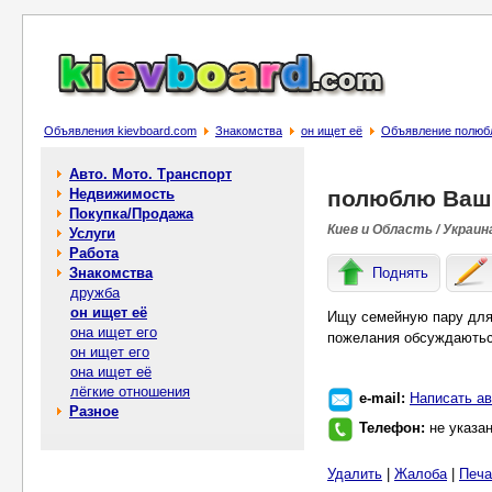
Объявления kievboard.com
Знакомства
он ищет её
Объявление полюб
Авто. Мото. Транспорт
Недвижимость
полюблю Вашу
Покупка/Продажа
Киев и Область / Украин
Услуги
Работа
Знакомства
Поднять
дружба
он ищет её
Ищу семейную пару для 
она ищет его
пожелания обсуждаються
он ищет его
она ищет её
лёгкие отношения
e-mail:
Написать ав
Разное
Телефон:
не указа
Удалить
|
Жалоба
|
Печа