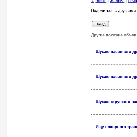
Удалить
|
Жалоба
|
Печа
Поделиться с друзьями 
Другие похожие объяв
Шукаю пасивного др
Шукаю пасивного др
Шукаю стрункого пас
Ищу покорного тран