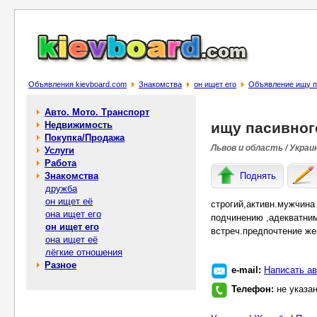
Объявления kievboard.com
Знакомства
он ищет его
Объявление ищу п
Авто. Мото. Транспорт
Недвижимость
ищу пасивног
Покупка/Продажа
Львов и область / Украи
Услуги
Работа
Знакомства
Поднять
дружба
он ищет её
строгий,активн.мужчина
она ищет его
подчинению ,адекватни
он ищет его
встреч.предпочтение же
она ищет её
лёгкие отношения
Разное
e-mail:
Написать ав
Телефон:
не указа