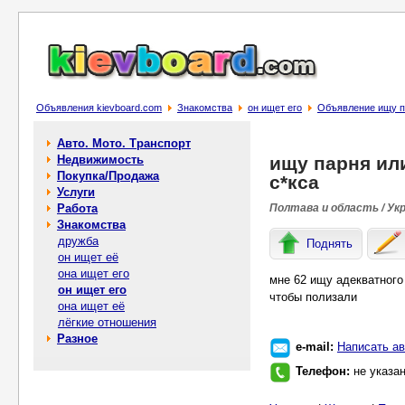
Объявления kievboard.com
Знакомства
он ищет его
Объявление ищу па
Авто. Мото. Транспорт
Недвижимость
ищу парня ил
Покупка/Продажа
с*кса
Услуги
Работа
Полтава и область / Ук
Знакомства
дружба
Поднять
он ищет её
она ищет его
мне 62 ищу адекватного 
он ищет его
чтобы полизали
она ищет её
лёгкие отношения
Разное
e-mail:
Написать ав
Телефон:
не указа