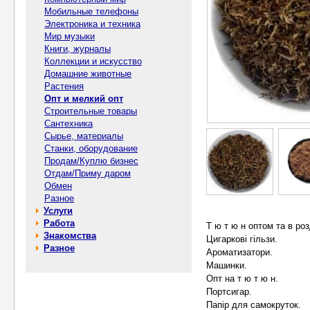
Мобильные телефоны
Электроника и техника
Мир музыки
Книги, журналы
Коллекции и искусство
Домашние животные
Растения
Опт и мелкий опт
Строительные товары
Сантехника
Сырье, материалы
Станки, оборудование
Продам/Куплю бизнес
Отдам/Приму даром
Обмен
Разное
Услуги
Работа
Т ю т ю н оптом та в роз
Знакомства
Цигapкові гiльзи.
Разное
Ароматизатори.
Машинки.
Опт на т ю т ю н.
Поpтcигаp.
Папір для самoкpуток.