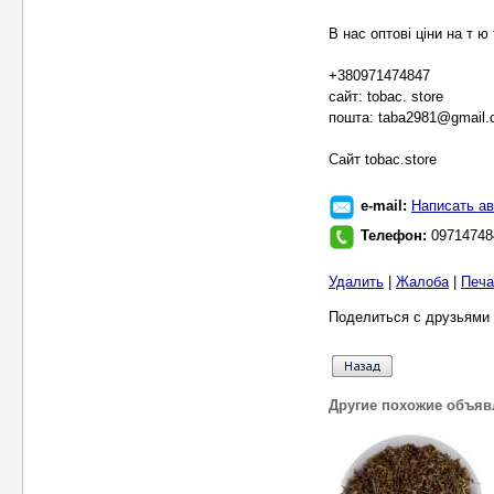
В нас оптові ціни на т ю 
+380971474847
сайт: tobac. store
пошта: taba2981@gmail
Cайт tobac.store
e-mail:
Написать ав
Телефон:
09714748
Удалить
|
Жалоба
|
Печа
Поделиться с друзьями 
Другие похожие объяв