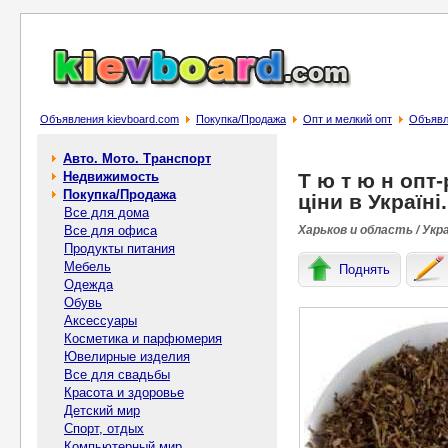
Объявления kievboard.com
Покупка/Продажа
Опт и мелкий опт
Объявле
Авто. Мото. Транспорт
Недвижимость
Т ю т ю н опт-
Покупка/Продажа
ціни в Укpaїні.
Все для дома
Все для офиса
Харьков и область / Укр
Продукты питания
Мебель
Поднять
Одежда
Обувь
Аксессуары
Косметика и парфюмерия
Ювелирные изделия
Все для свадьбы
Красота и здоровье
Детский мир
Спорт, отдых
Компьютерный мир