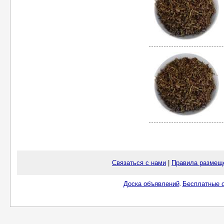
Связаться с нами
|
Правила размещ
Доска объявлений
Бесплатные о
.