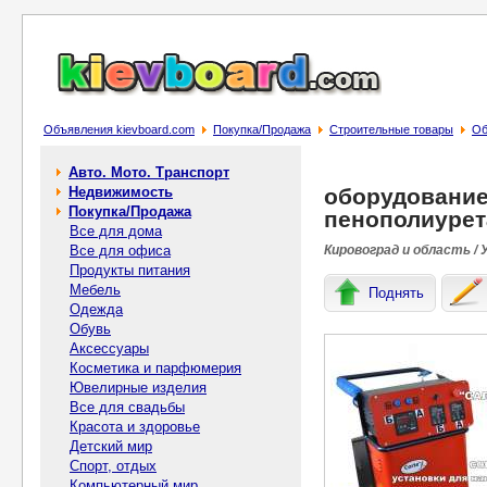
Объявления kievboard.com
Покупка/Продажа
Строительные товары
Об
Авто. Мото. Транспорт
Недвижимость
оборудование
Покупка/Продажа
пенополиурет
Все для дома
Все для офиса
Кировоград и область / 
Продукты питания
Мебель
Поднять
Одежда
Обувь
Аксессуары
Косметика и парфюмерия
Ювелирные изделия
Все для свадьбы
Красота и здоровье
Детский мир
Спорт, отдых
Компьютерный мир