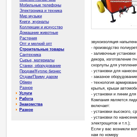
Мобильные телефоны
Электроника и техника
Мир музыки
Книги, журналы
Коллекции и искусство
Домашние животные
Растения
звукоизоляция напылени
Опт и мелкий опт
- производство полиуре
Строительные товары
- заливочные установки
Сантехника
декора, изготовление п
Сырье, материалы
скорлупы для утепления
Станки, оборудование
- установки для нанесе
Продам/Куплю бизнес
Отдам/Приму даром
- заказное оборудовани
Обмен
- технология армирован
Разное
крылья, крыши автомобил
Услуги
- установки и линии дл
Работа
Компания является лид
Знакомства
включает:
Разное
- установки высокого, с
- установки по нанесен
электрощитов и т.п.);
Если у вас возникли во
нам по номеру