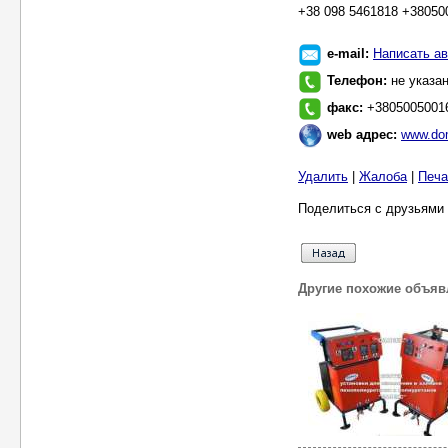
+38 098 5461818 +38050
e-mail:
Написать ав
Телефон:
не указа
факс:
+3805005001
web адрес:
www.dom
Удалить
|
Жалоба
|
Печа
Поделиться с друзьями 
Другие похожие объяв