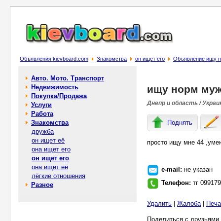
Объявления kievboard.com
Знакомства
он ищет его
Объявление ищу 
Авто. Мото. Транспорт
Недвижимость
ищу норм му
Покупка/Продажа
Днепр и область / Украи
Услуги
Работа
Знакомства
Поднять
дружба
он ищет её
просто ищу мне 44 ,уме
она ищет его
он ищет его
она ищет её
e-mail:
не указан
лёгкие отношения
Телефон:
тг 09917
Разное
Удалить
|
Жалоба
|
Печа
Поделиться с друзьями 