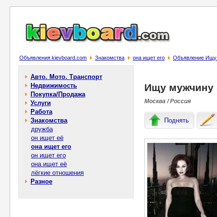
Объявления kievboard.com
Знакомства
она ищет его
Объявление Ищу 
Авто. Мото. Транспорт
Недвижимость
Ищу мужчину 
Покупка/Продажа
Москва / Россия
Услуги
Работа
Знакомства
Поднять
дружба
он ищет её
она ищет его
он ищет его
она ищет её
лёгкие отношения
Разное