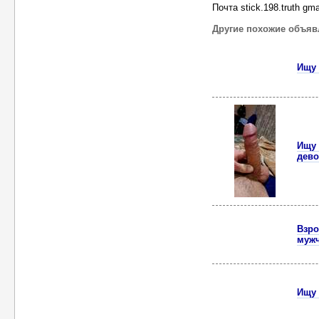
Почта stick.198.truth gm
Другие похожие объяв
Ищу 
Ищу 
дево
Взро
муж
Ищу