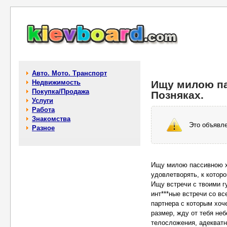
Авто. Мото. Транспорт
Недвижимость
Ищу милою па
Покупка/Продажа
Познякаx.
Услуги
Работа
Знакомства
Это объявле
Разное
Ищу милою пассивною х
удовлетворять, к котор
Ищу встречи с твоими г
инт***ные встречи со в
партнера с которым хоч
размер, жду от тебя неб
телосложения, адекватн