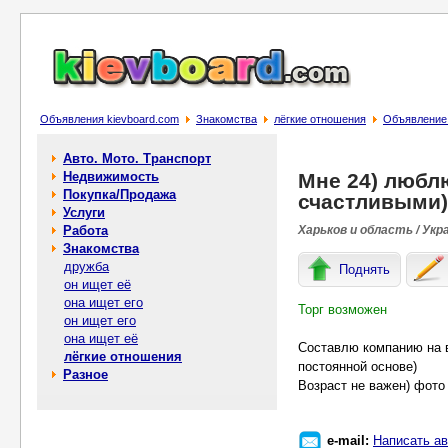
Объявления kievboard.com
Знакомства
лёгкие отношения
Объявление 
Авто. Мото. Транспорт
Недвижимость
Мне 24) любл
Покупка/Продажа
счастливыми)
Услуги
Работа
Харьков и область / Укр
Знакомства
дружба
Поднять
он ищет её
она ищет его
Торг возможен
он ищет его
она ищет её
Составлю компанию на в
лёгкие отношения
постоянной основе)
Разное
Возраст не важен) фото
e-mail:
Написать ав