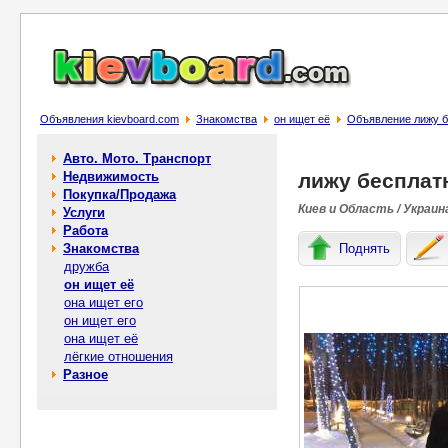
Объявления kievboard.com
Знакомства
он ищет её
Объявление лижу бе
Авто. Мото. Транспорт
Недвижимость
лижу бесплатн
Покупка/Продажа
Киев и Область / Украин
Услуги
Работа
Знакомства
Поднять
дружба
он ищет её
она ищет его
он ищет его
она ищет её
лёгкие отношения
Разное