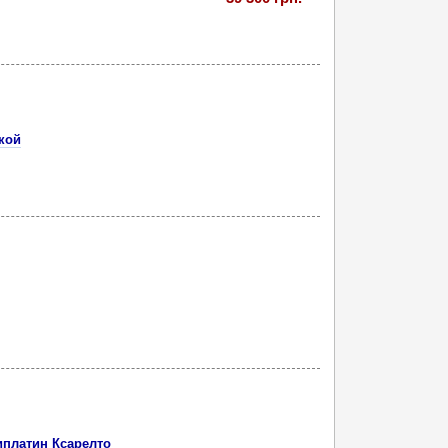
кой
иплатин Ксарелто