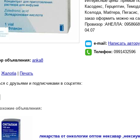
Интересные цены .прямые по
Касодекс, Герцептин, Темод
Кселода, Мабтера, Пегасис,
заказ оформить можно на са
Провизор :АНЕЛЛА: 0958668
04.07
e-mail:
Написать автору
Телефон:
0991432596
ор объявления:
anka8
|
Жалоба
|
Печать
ся с друзьями и подписчиками в соцсетях:
похожие объявления:
лекарства от онкологии оптом нексавар ,некси