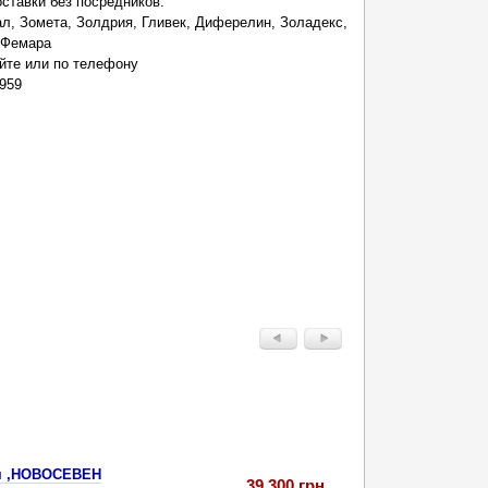
ставки без посредников.
ал, Зомета, Золдрия, Гливек, Диферелин, Золадекс,
 Фемара
йте или по телефону
959
ум ,НОВОСЕВЕН
39 300 грн.