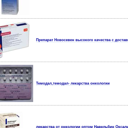
Препарат Новосевен высокого качества с достав
Темодал,темодал- лекарства онкологии
лекарства от онкологии оптом Навельбин Оксал