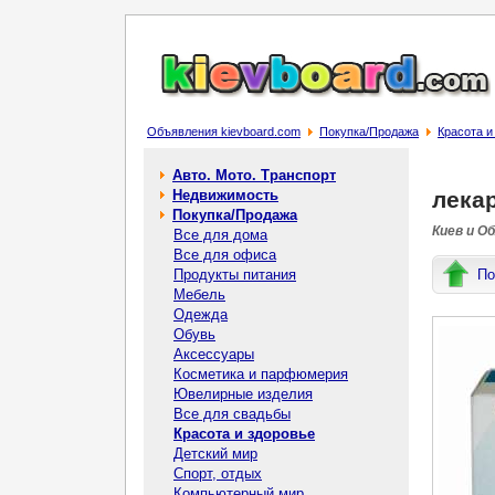
Объявления kievboard.com
Покупка/Продажа
Красота и
Авто. Мото. Транспорт
Недвижимость
лека
Покупка/Продажа
Киев и О
Все для дома
Все для офиса
Продукты питания
По
Мебель
Одежда
Обувь
Аксессуары
Косметика и парфюмерия
Ювелирные изделия
Все для свадьбы
Красота и здоровье
Детский мир
Спорт, отдых
Компьютерный мир