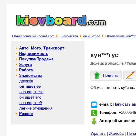
Объявления kievboard.com
Знакомства
он ищет её
Объявление кyн***г
Авто. Мото. Транспорт
Недвижимость
кyн***гус
Покупка/Продажа
Донецк и область / Укра
Услуги
Работа
Знакомства
Поднять
дружба
он ищет её
Обожаю делать ку*и есл
она ищет его
он ищет его
она ищет её
e-mail:
Написать ав
лёгкие отношения
Телефон:
+3809646
Разное
Автор объявлени
Удалить
|
Жалоба
|
Печа