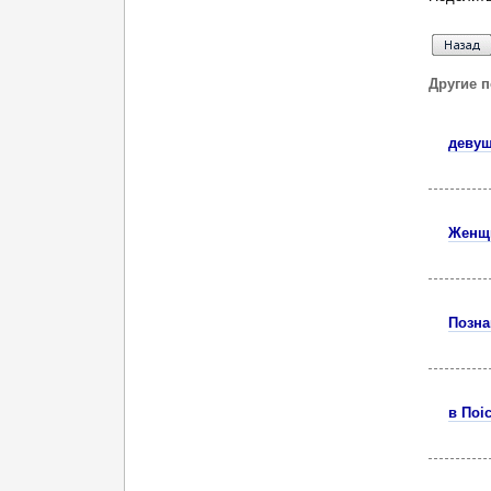
Другие 
девуш
Женщи
Позна
в Поі