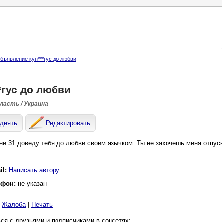
бъявление кyн***гус до любви
*гус до любви
бласть / Украина
днять
Редактировать
не 31 доведу тебя до любви своим язычком. Ты не захочешь меня отпуск
il:
Написать автору
ефон:
не указан
|
Жалоба
|
Печать
ся с друзьями и подписчиками в соцсетях: