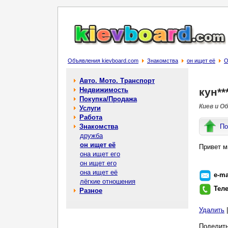
Объявления kievboard.com
Знакомства
он ищет её
О
Авто. Мото. Транспорт
Недвижимость
кyн**
Покупка/Продажа
Киев и О
Услуги
Работа
Знакомства
По
дружба
он ищет её
Привет м
она ищет его
он ищет его
она ищет её
e-ma
лёгкие отношения
Тел
Разное
Удалить
Поделить