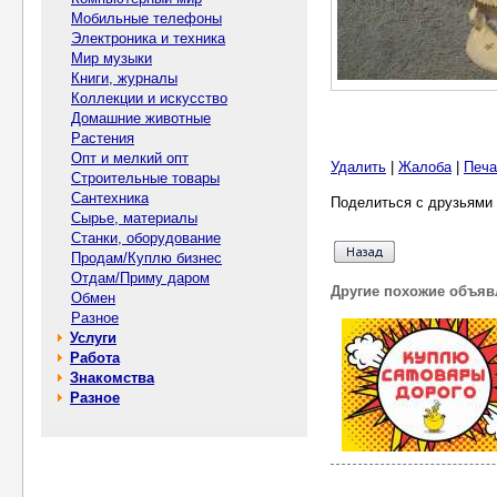
Мобильные телефоны
Электроника и техника
Мир музыки
Книги, журналы
Коллекции и искусство
Домашние животные
Растения
Опт и мелкий опт
Удалить
|
Жалоба
|
Печа
Строительные товары
Сантехника
Поделиться с друзьями 
Сырье, материалы
Станки, оборудование
Продам/Куплю бизнес
Отдам/Приму даром
Другие похожие объяв
Обмен
Разное
Услуги
Работа
Знакомства
Разное