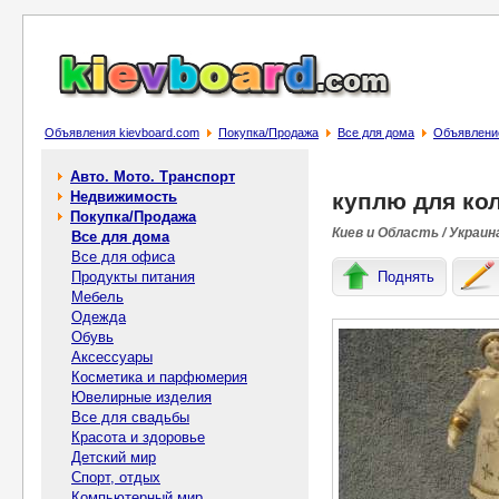
Объявления kievboard.com
Покупка/Продажа
Все для дома
Объявлени
Авто. Мото. Транспорт
Недвижимость
куплю для ко
Покупка/Продажа
Киев и Область / Украин
Все для дома
Все для офиса
Продукты питания
Поднять
Мебель
Одежда
Обувь
Аксессуары
Косметика и парфюмерия
Ювелирные изделия
Все для свадьбы
Красота и здоровье
Детский мир
Спорт, отдых
Компьютерный мир