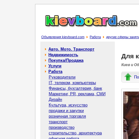
Объявления kievboard.com
Работа
другие сферы занят
Авто. Мото. Транспорт
Недвижимость
Для 
Покупка/Продажа
Киев и О
Услуги
Работа
Руководители
По
IT, телеком, компьютеры
Финансы, бухгалтерия, банк
Маркетинг, PR, реклама, СМИ
Дизайн
Культура, искусство
продажи и закупки
розничная торговля
транспорт
производство
строительство, архитектура
офисная работа