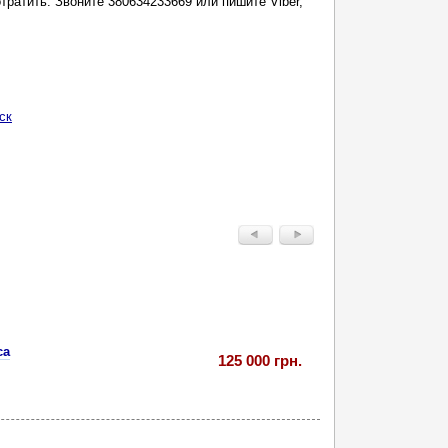
потратить. Звоните 380634233669 или пишите Viber,
ск
са
125 000 грн.