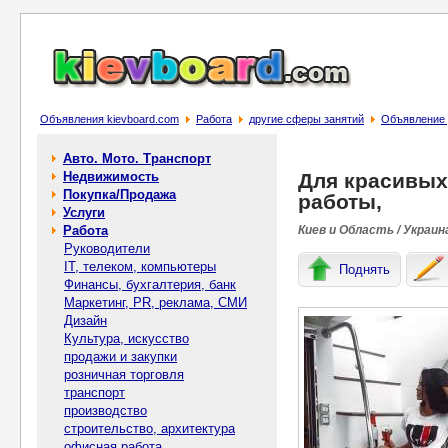
Объявления kievboard.com
Работа
другие сферы занятий
Объявление 
Авто. Мото. Транспорт
Недвижимость
Для красивых
Покупка/Продажа
работы,
Услуги
Работа
Киев и Область / Украин
Руководители
IT, телеком, компьютеры
Поднять
Финансы, бухгалтерия, банк
Маркетинг, PR, реклама, СМИ
Дизайн
Культура, искусство
продажи и закупки
розничная торговля
транспорт
производство
строительство, архитектура
офисная работа