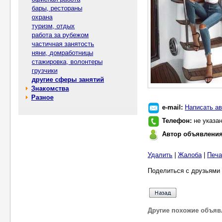
бары, рестораны
охрана
туризм, отдых
работа за рубежом
частичная занятость
няни, домработницы
стажировка, волонтеры
грузчики
другие сферы занятий
Знакомства
Разное
e-mail:
Написать ав
Телефон:
не указа
Автор объявлени
Удалить
|
Жалоба
|
Печа
Поделиться с друзьями 
Другие похожие объяв