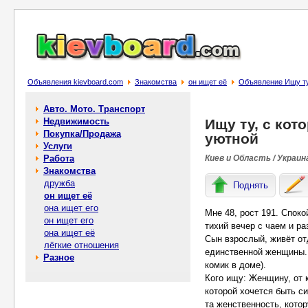
Объявления kievboard.com
Знакомства
он ищет её
Объявление Ищу ту
Авто. Мото. Транспорт
Недвижимость
Ищу ту, с кот
Покупка/Продажа
уютной
Услуги
Работа
Киев и Область / Украин
Знакомства
дружба
Поднять
он ищет её
она ищет его
Мне 48, рост 191. Спок
он ищет его
тихий вечер с чаем и р
она ищет её
Сын взрослый, живёт от
лёгкие отношения
единственной женщины. 
Разное
комик в доме).
Кого ищу: Женщину, от к
которой хочется быть с
та женственность, кото