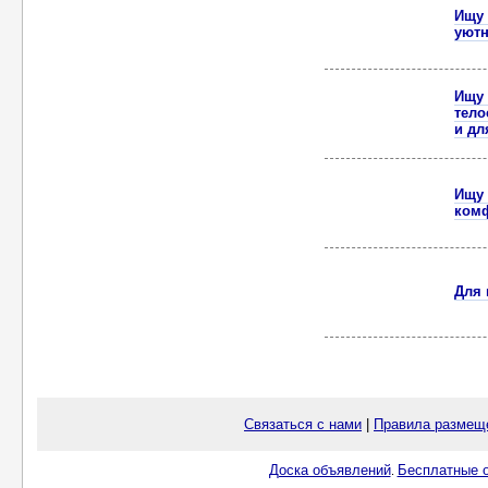
Ищу 
уют
Ищу 
тело
и дл
Ищу 
комф
Для 
Связаться с нами
|
Правила размещ
Доска объявлений
Бесплатные о
.