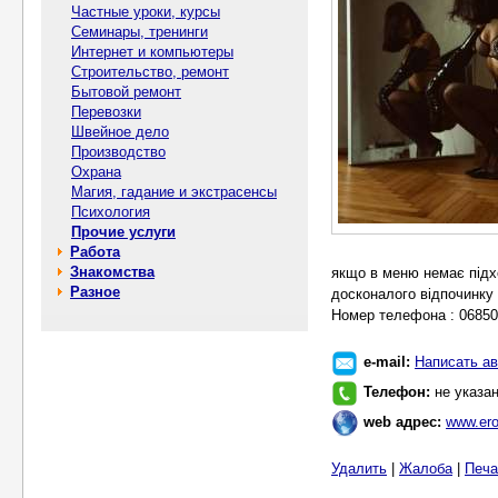
Частные уроки, курсы
Семинары, тренинги
Интернет и компьютеры
Строительство, ремонт
Бытовой ремонт
Перевозки
Швейное дело
Производство
Охрана
Магия, гадание и экстрасенсы
Психология
Прочие услуги
Работа
Знакомства
якщо в меню немає підх
Разное
досконалого відпочинку
Номер телефона : 0685
e-mail:
Написать ав
Телефон:
не указа
web адрес:
www.ero
Удалить
|
Жалоба
|
Печа