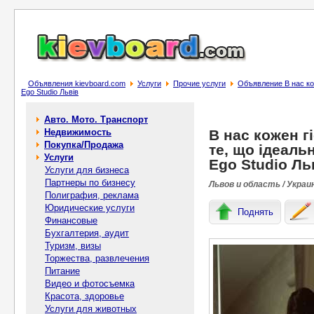
Объявления kievboard.com
Услуги
Прочие услуги
Объявление В нас кож
Ego Studio Львів
Авто. Мото. Транспорт
Недвижимость
В нас кожен г
Покупка/Продажа
те, що ідеаль
Услуги
Ego Studio Ль
Услуги для бизнеса
Партнеры по бизнесу
Львов и область / Украи
Полиграфия, реклама
Юридические услуги
Поднять
Финансовые
Бухгалтерия, аудит
Туризм, визы
Торжества, развлечения
Питание
Видео и фотосъемка
Красота, здоровье
Услуги для животных