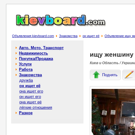
Объявления kievboard.com
Знакомства
он ищет её
Объявление ищу ж
Авто. Мото. Транспорт
Недвижимость
ищу женшину
Покупка/Продажа
Киев и Область / Украин
Услуги
Работа
Знакомства
Поднять
дружба
он ищет её
она ищет его
он ищет его
она ищет её
лёгкие отношения
Разное