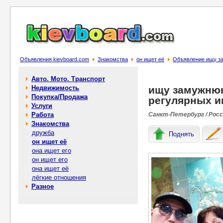
Объявления kievboard.com
Знакомства
он ищет её
Объявление ищу за
Авто. Мото. Транспорт
Недвижимость
ищу замужню
Покупка/Продажа
регулярных и
Услуги
Работа
Санкт-Петербург / Рос
Знакомства
дружба
Поднять
он ищет её
она ищет его
он ищет его
она ищет её
лёгкие отношения
Разное