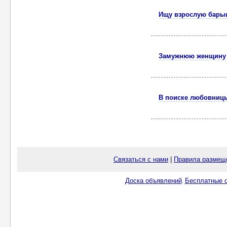
Ищу взрослую бары
Замужнюю женщину
В поиске любовницы
Связаться с нами
|
Правила размещ
Доска объявлений
Бесплатные о
.