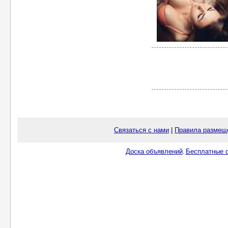
Связаться с нами
|
Правила размещ
Доска объявлений
Бесплатные о
.