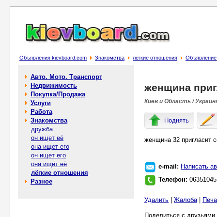
Объявления kievboard.com
Знакомства
лёгкие отношения
Объявление
Авто. Мото. Транспорт
Недвижимость
женщина приг
Покупка/Продажа
Киев и Область / Украин
Услуги
Работа
Знакомства
Поднять
дружба
он ищет её
женщина 32 пригласит с
она ищет его
он ищет его
она ищет её
e-mail:
Написать ав
лёгкие отношения
Телефон:
06351045
Разное
Удалить
|
Жалоба
|
Печа
Поделиться с друзьями 