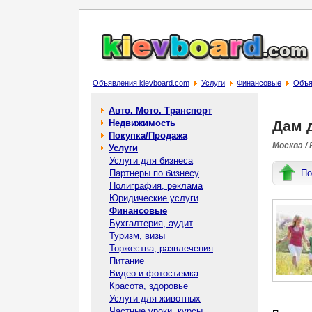
Объявления kievboard.com
Услуги
Финансовые
Объя
Авто. Мото. Транспорт
Недвижимость
Дам д
Покупка/Продажа
Москва /
Услуги
Услуги для бизнеса
Партнеры по бизнесу
По
Полиграфия, реклама
Юридические услуги
Финансовые
Бухгалтерия, аудит
Туризм, визы
Торжества, развлечения
Питание
Видео и фотосъемка
Красота, здоровье
Услуги для животных
Частные уроки, курсы