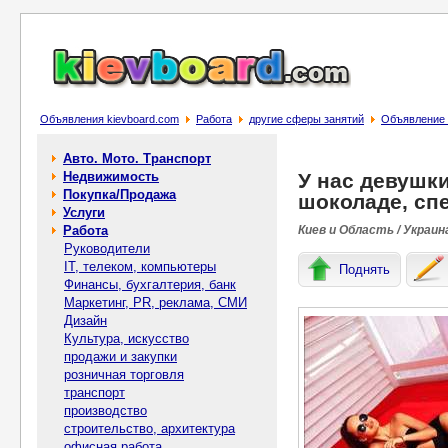
Объявления kievboard.com
Работа
другие сферы занятий
Объявление 
Авто. Мото. Транспорт
Недвижимость
У нас девушки
Покупка/Продажа
шоколаде, сп
Услуги
Работа
Киев и Область / Украин
Руководители
IT, телеком, компьютеры
Поднять
Финансы, бухгалтерия, банк
Маркетинг, PR, реклама, СМИ
Дизайн
Культура, искусство
продажи и закупки
розничная торговля
транспорт
производство
строительство, архитектура
офисная работа