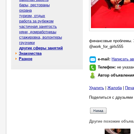
бары, рестораны
охрана
туризм, отдых
работа за рубежом
частичная занятость
няни, домработницы
стажировка, волонтеры
финансовые проблемы. З
грузчики
@work_for_girls555
другие сферы занятий
Знакомства
Разное
e-mail:
Написать ав
Телефон:
не указа
Автор объявлени
Удалить
|
Жалоба
|
Печа
Поделиться с друзьями 
Другие похожие объяв